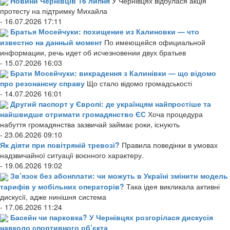
Новини Чернівців 16 липня
У Чернівцях відбулася акція
протесту на підтримку Михайла
- 16.07.2026 17:11
Братья Мосейчуки: похищение из Калиновки — что
известно на данный момент
По имеющейся официальной
информации, речь идет об исчезновении двух братьев
- 15.07.2026 16:03
Брати Мосейчуки: викрадення з Калинівки — що відомо
про резонансну справу
Що стало відомо громадськості
- 14.07.2026 16:01
Другий паспорт у Європі: де українцям найпростіше та
найшвидше отримати громадянство ЄС
Хоча процедура
набуття громадянства зазвичай займає роки, існують
- 23.06.2026 09:10
Як діяти при повітряній тревозі?
Правила поведінки в умовах
надзвичайної ситуації воєнного характеру.
- 19.06.2026 19:02
Зв’язок без абонплати: чи можуть в Україні змінити модель
тарифів у мобільних операторів?
Така ідея викликала активні
дискусії, адже нинішня система
- 17.06.2026 11:24
Басейн чи парковка? У Чернівцях розгорілася дискусія
навколо спортивного об’єкта