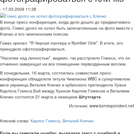
- 17.03.2009 11:38
В конце пресс-конференции, когда дело дошло до предматчевого
фото, Гомес долго не хотел быть запечатленным на фото вместе с
Кличко и его чемпионским поясом.
Гомес кричал: "Я Черная пантера и Number Оne". В итоге, его
принудили сфотографироваться.
"Насилие над личностью", видимо, так расстроило Гомеса, что он
отчаянно заверещал на все помещение первозданным воплем.
В понедельник. 16 марта, состоялась совместная пресс-
конференция обладателя титула Чемпиона WBC в супертяжелом
весе украинца Виталия Кличко и кубинского претендента Хуана
Карлоса Гомеса.Бой между Хуаном Карлом Гомесом и Виталием
Кличко состоится 21 марта в немецком
Штутгарте
.
Источник: www.korrespondent.net
Ключові слова:
Карлос Гомеса
,
Виталий Кличко
Если вы заметили ошибку, выделите текст с ошибкой и