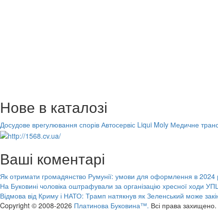
Нове в каталозі
Досудове врегулювання спорів
Автосервіс Liqui Moly
Медичне транс
Ваші коментарі
Як отримати громадянство Румунії: умови для оформлення в 2024 
На Буковині чоловіка оштрафували за організацію хресної ходи УПЦ
Відмова від Криму і НАТО: Трамп натякнув як Зеленський може закі
Copyright © 2008-2026
Платинова Буковина™.
Всі права захищено