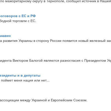
по мажоритарному округу в Тернополе, сообщил источник в Нашей
роговоров с ЕС и РФ
бодной торговли с ЕС.
анавес
ра развития Украины в сторону России появится новый железный за
езидента Виктором Балогой являются разногласия с Президентом 
езиденты и в депутаты
, поймет меня нация или нет...
 ассоциации между Украиной и Европейским Союзом.