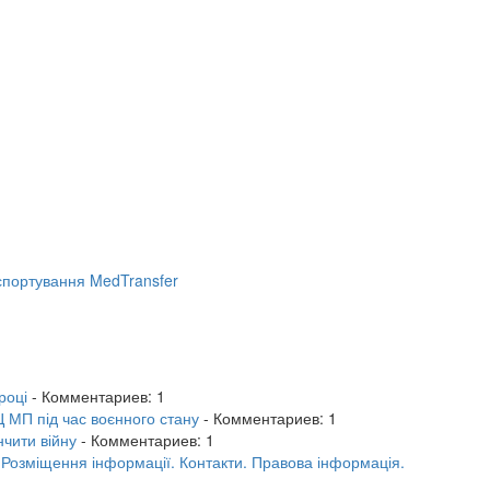
портування MedTransfer
році
- Комментариев: 1
 МП під час воєнного стану
- Комментариев: 1
нчити війну
- Комментариев: 1
.
Розміщення інформації.
Контакти.
Правова інформація.