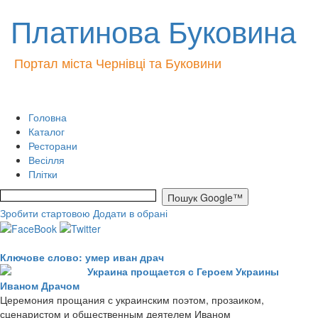
Платинова Буковина
Портал міста Чернівці та Буковини
Головна
Каталог
Ресторани
Весілля
Плітки
Зробити стартовою
Додати в обрані
Ключове слово: умер иван драч
Украина прощается с Героем Украины
Иваном Драчом
Церемония прощания с украинским поэтом, прозаиком,
сценаристом и общественным деятелем Иваном