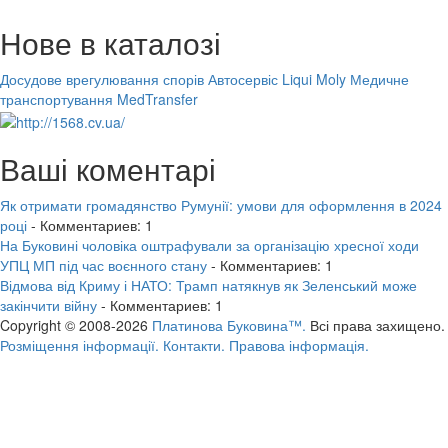
Нове в каталозі
Досудове врегулювання спорів
Автосервіс Liqui Moly
Медичне
транспортування MedTransfer
Ваші коментарі
Як отримати громадянство Румунії: умови для оформлення в 2024
році
- Комментариев: 1
На Буковині чоловіка оштрафували за організацію хресної ходи
УПЦ МП під час воєнного стану
- Комментариев: 1
Відмова від Криму і НАТО: Трамп натякнув як Зеленський може
закінчити війну
- Комментариев: 1
Copyright © 2008-2026
Платинова Буковина™.
Всі права захищено.
Розміщення інформації.
Контакти.
Правова інформація.