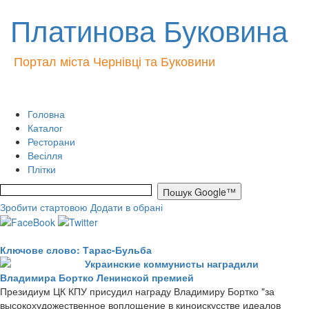
Платинова Буковина
Портал міста Чернівці та Буковини
Головна
Каталог
Ресторани
Весілля
Плітки
Зробити стартовою
Додати в обрані
Ключове слово: Тарас-Бульба
Украинские коммунисты наградили
Владимира Бортко Ленинской премией
Президиум ЦК КПУ присудил награду Владимиру Бортко "за
высокохудожественное воплощение в киноискусстве идеалов