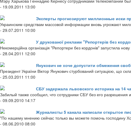
Мэру Харькова Геннадию Кернесу сотрудниками телекомпании был
- 19.09.2011 13:00
Эксперты прогнозируют миллионные иски п
Украинским средствам массовой информации вновь угрожают милл
- 29.07.2011 10:00
У друкованої реклами "Репортерів без кордон
Некомерційна організація "Репортери без кордонів" запустила нову
- 28.04.2011 12:00
Янукович не хоче допустити обмеження сво
Президент України Віктор Янукович стурбований ситуацією, що скла
- 25.03.2011 11:00
СБУ задержала львовского историка на 14 ч
Забилый также сообщил, что сотрудники СБУ без его разрешения из
- 09.09.2010 14:17
Журналисты 5 канала написали открытое пи
"По нашему мнению сейчас только вы можете помочь господину Хор
- 08.06.2010 08:00