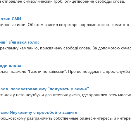
 отправлен символический гроб, олицетворение свободы слова.
ротив СМИ
ионные иски. Об этом заявил секретарь парламентского комитета
ів" з'явився голос
 рекламну кампанію, присвячену свободі слова. За допомогою сучас
боди слова
лася навколо "Газети по-київськи". Про це повідомляє прес-служба
асов, посоветовав ему "подумать о семье"
ъяли у него ноутбук и два жестких диска, где хранился весь масс
сьмо Януковичу с просьбой о защите
ошковскому разграничить собственные бизнес-интересы и интересы