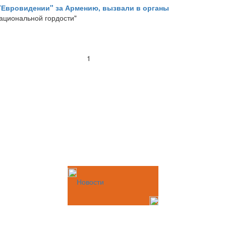
"Евровидении" за Армению, вызвали в органы
ациональной гордости"
1
Новости