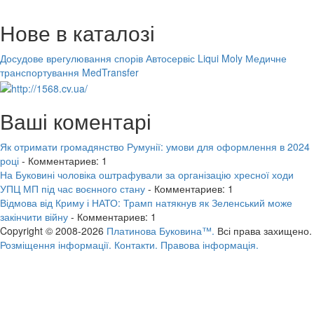
Нове в каталозі
Досудове врегулювання спорів
Автосервіс Liqui Moly
Медичне
транспортування MedTransfer
Ваші коментарі
Як отримати громадянство Румунії: умови для оформлення в 2024
році
- Комментариев: 1
На Буковині чоловіка оштрафували за організацію хресної ходи
УПЦ МП під час воєнного стану
- Комментариев: 1
Відмова від Криму і НАТО: Трамп натякнув як Зеленський може
закінчити війну
- Комментариев: 1
Copyright © 2008-2026
Платинова Буковина™.
Всі права захищено.
Розміщення інформації.
Контакти.
Правова інформація.