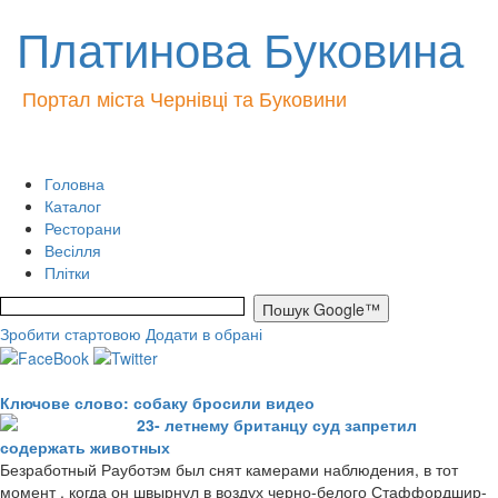
Платинова Буковина
Портал міста Чернівці та Буковини
Головна
Каталог
Ресторани
Весілля
Плітки
Зробити стартовою
Додати в обрані
Ключове слово: собаку бросили видео
23- летнему британцу суд запретил
содержать животных
Безработный Рауботэм был снят камерами наблюдения, в тот
момент , когда он швырнул в воздух черно-белого Стаффордшир-