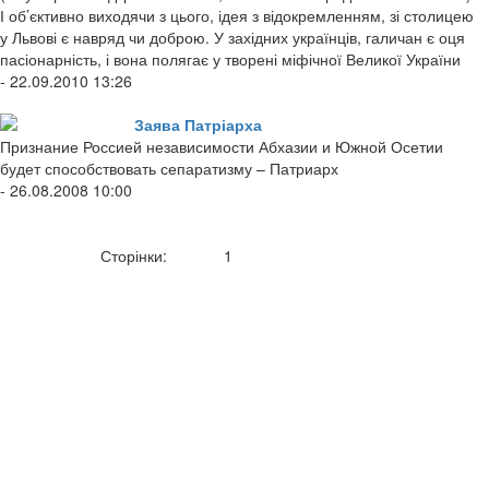
І об’єктивно виходячи з цього, ідея з відокремленням, зі столицею
у Львові є навряд чи доброю. У західних українців, галичан є оця
пасіонарність, і вона полягає у творені міфічної Великої України
- 22.09.2010 13:26
Заява Патріарха
Признание Россией независимости Абхазии и Южной Осетии
будет способствовать сепаратизму – Патриарх
- 26.08.2008 10:00
Сторінки:
1