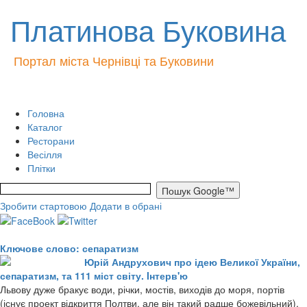
Платинова Буковина
Портал міста Чернівці та Буковини
Головна
Каталог
Ресторани
Весілля
Плітки
Зробити стартовою
Додати в обрані
Ключове слово: сепаратизм
Юрій Андрухович про ідею Великої України,
сепаратизм, та 111 міст світу. Iнтерв'ю
Львову дуже бракує води, річки, мостів, виходів до моря, портів
(існує проект відкриття Полтви, але він такий радше божевільний).