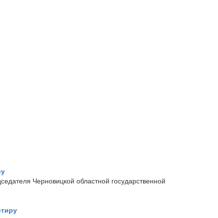
ру
дседателя Черновицкой областной государственной
ртиру