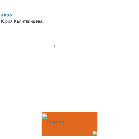
н евро
ы Юрия Калитвинцева.
1
Новости