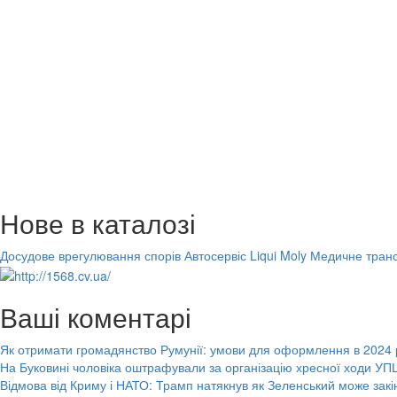
Нове в каталозі
Досудове врегулювання спорів
Автосервіс Liqui Moly
Медичне транс
Ваші коментарі
Як отримати громадянство Румунії: умови для оформлення в 2024 
На Буковині чоловіка оштрафували за організацію хресної ходи УПЦ
Відмова від Криму і НАТО: Трамп натякнув як Зеленський може закі