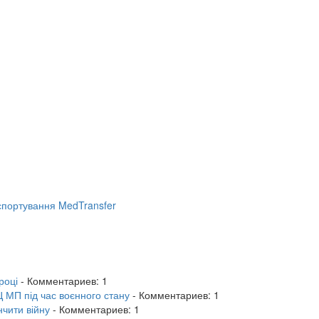
портування MedTransfer
році
- Комментариев: 1
 МП під час воєнного стану
- Комментариев: 1
нчити війну
- Комментариев: 1