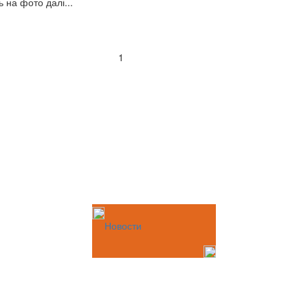
 на фото далі...
1
Новости