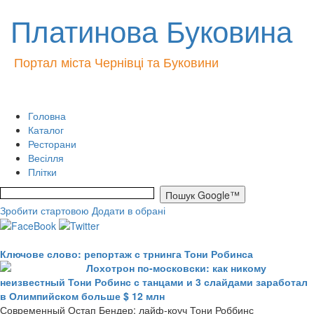
Платинова Буковина
Портал міста Чернівці та Буковини
Головна
Каталог
Ресторани
Весілля
Плітки
Зробити стартовою
Додати в обрані
Ключове слово: репортаж с трнинга Тони Робинса
Лохотрон по-московски: как никому
неизвестный Тони Робинс с танцами и 3 слайдами заработал
в Олимпийском больше $ 12 млн
Современный Остап Бендер: лайф-коуч Тони Роббинс