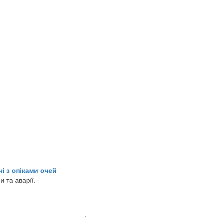
і з опіками очей
 та аварії.