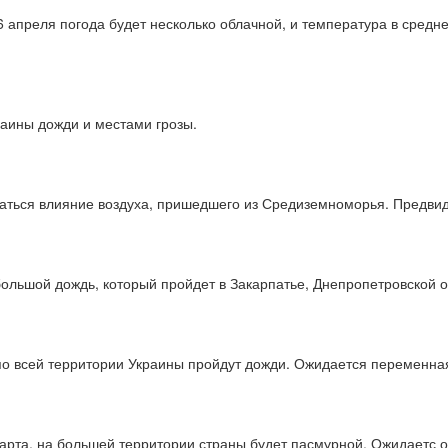
6 апреля погода будет несколько облачной, и температура в средн
раины дожди и местами грозы.
аться влияние воздуха, пришедшего из Средиземноморья. Предвид
большой дождь, который пройдет в Закарпатье, Днепропетровской 
по всей территории Украины пройдут дожди. Ожидается переменна
арта, на большей территории страны будет пасмурной. Ожидаетс о