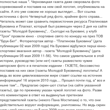
полностью наша ". Черновицкая газета даже своровала фото
соревнований и поставив на нем свой логотип, опубликовала на
сайте. А это уже совсем не хорошо выглядит.... Вот ссылка
источника с фото Четвертый ряд фото, крайнее фото справа...
Читатель может сам сравнить первоисточник ресурса Платиновая
Буковина и Плагиат, который был размещен через 2 дня на сайте
газеты "Молодой Буковинец", . Сьогодні на Буковині, у клубі
"Троя" провели кінно - спортивне свято по конкуру на приз ТОВ
"Брук-Бет" . Фоторепортаж автор - "Платинова Буковина" (дата
публикации 02 мая 2009 года) На Буковині відбулися перші кінно-
спортивні змагання автор - газета "Молодой Буковинец" (дата
публикации 05 мая 2009 11-56). Что самое удивительное в этой
истории, руководство (или нет) газеты разместило чужие
авторские фото и в печатном издании - ГАЗЕТЕ, бессовестно
поставив на них свои (газеты Молодой Буковинец) логотипы! А
ведь во всем цивилизованном мире ставят ссылки на источник
информации! 16 апреля 2010 года.... Прошел почти год, а" воз и
ныне там"... Предлагаю скрин-шот статьи (на сайте указанной
газеты), где по прежнему указан чужой логотип на фото. Разве
что комментарии в ответ на выдвинутые претензии
представителей газеты (некого Пана Мостипака) о то, что они
действительно воруют информацию, уничтожены. Но ведь скрин
шоты этой страницы от 5 мая 2009 года мною сохранены...