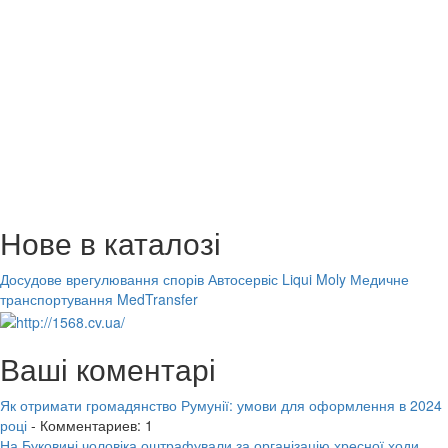
Нове в каталозі
Досудове врегулювання спорів
Автосервіс Liqui Moly
Медичне
транспортування MedTransfer
Ваші коментарі
Як отримати громадянство Румунії: умови для оформлення в 2024
році
- Комментариев: 1
На Буковині чоловіка оштрафували за організацію хресної ходи