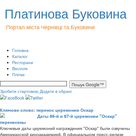
Платинова Буковина
Портал міста Чернівці та Буковини
Головна
Каталог
Ресторани
Весілля
Плітки
Зробити стартовою
Додати в обрані
Ключове слово: перенос церемонии Оскар
Даты 86-й и 87-й церемонии "Оскар"
перенесены
Ключевые даты церемоний награждения "Оскар" были озвучены
Американской киноакадемией. В официальном пресс-релизе