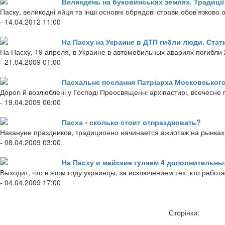
Великдень на буковинських землях. Традиці
Паску, великодні яйця та інші основні обрядові страви обов'язково 
- 14.04.2012 11:00
На Пасху на Украине в ДТП гибли люди. Стат
На Пасху, 19 апреля, в Украине в автомобильных авариях погибли 
- 21.04.2009 01:00
Пасхальне послання Патріарха Московського 
Дорогі й возлюблені у Господі Преосвященні архіпастирі, всечесне п
- 19.04.2009 06:00
Пасха - сколько стоит отпраздновать?
Накануне праздников, традиционно начинается ажиотаж на рынках
- 08.04.2009 03:00
На Пасху и майские гуляем 4 дополнительны
Выходит, что в этом году украинцы, за исключением тех, кто рабо
- 04.04.2009 17:00
Сторінки: