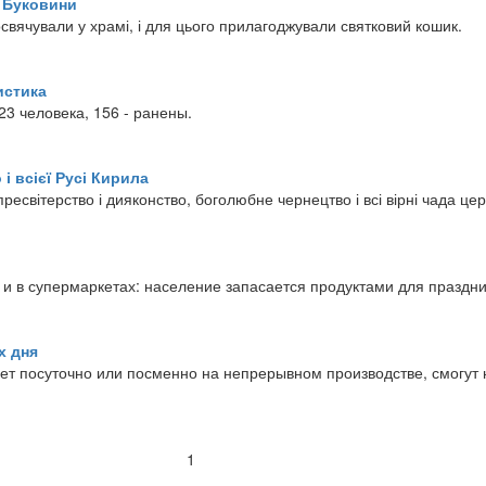
ї Буковини
освячували у храмі, і для цього прилагоджували святковий кошик.
истика
23 человека, 156 - ранены.
і всієї Русі Кирила
ресвітерство і дияконство, боголюбне чернецтво і всі вірні чада цер
 и в супермаркетах: население запасается продуктами для праздн
х дня
тает посуточно или посменно на непрерывном производстве, смогут
1