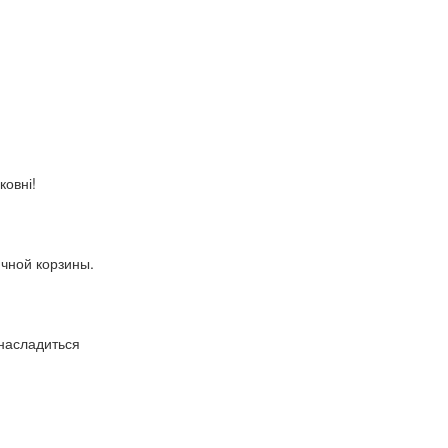
ковні!
ичной корзины.
 насладиться