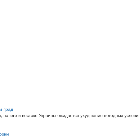
и град
, на юге и востоке Украины ожидается ухудшение погодных услови
озки