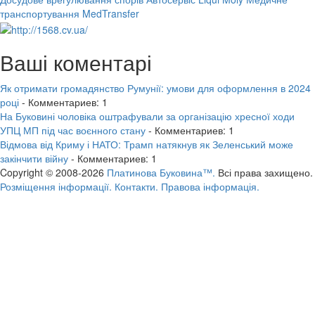
транспортування MedTransfer
Ваші коментарі
Як отримати громадянство Румунії: умови для оформлення в 2024
році
- Комментариев: 1
На Буковині чоловіка оштрафували за організацію хресної ходи
УПЦ МП під час воєнного стану
- Комментариев: 1
Відмова від Криму і НАТО: Трамп натякнув як Зеленський може
закінчити війну
- Комментариев: 1
Copyright © 2008-2026
Платинова Буковина™.
Всі права захищено.
Розміщення інформації.
Контакти.
Правова інформація.