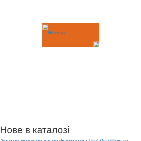
Новости
Нове в каталозі
Досудове врегулювання спорів
Автосервіс Liqui Moly
Медичне