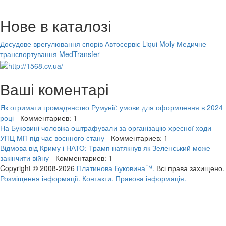
Нове в каталозі
Досудове врегулювання спорів
Автосервіс Liqui Moly
Медичне
транспортування MedTransfer
Ваші коментарі
Як отримати громадянство Румунії: умови для оформлення в 2024
році
- Комментариев: 1
На Буковині чоловіка оштрафували за організацію хресної ходи
УПЦ МП під час воєнного стану
- Комментариев: 1
Відмова від Криму і НАТО: Трамп натякнув як Зеленський може
закінчити війну
- Комментариев: 1
Copyright © 2008-2026
Платинова Буковина™.
Всі права захищено.
Розміщення інформації.
Контакти.
Правова інформація.