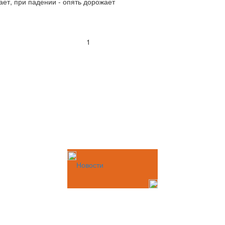
ает, при падении - опять дорожает
1
Новости