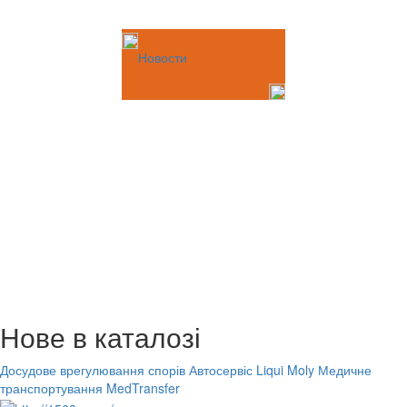
Новости
Нове в каталозі
Досудове врегулювання спорів
Автосервіс Liqui Moly
Медичне
транспортування MedTransfer