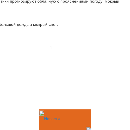
птики прогнозируют облачную с прояснениями погоду, мокрый
ебольшой дождь и мокрый снег.
1
Новости