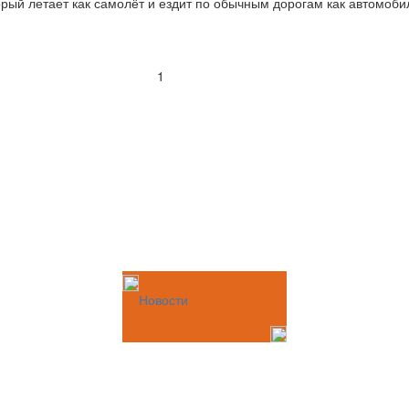
орый летает как самолёт и ездит по обычным дорогам как автомоби
1
Новости