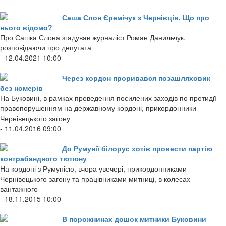
Саша Слон Єремічук з Чернівців. Що про
нього відомо?
Про Сашка Слона згадував журналіст Роман Данильчук,
розповідаючи про депутата
- 12.04.2021 10:00
Через кордон проривався позашляховик
без номерів
На Буковині, в рамках проведення посилених заходів по протидії
правопорушенням на державному кордоні, прикордонники
Чернівецького загону
- 11.04.2016 09:00
До Румунії білорус хотів провести партію
контрабандного тютюну
На кордоні з Румунією, вчора увечері, прикордонниками
Чернівецького загону та працівниками митниці, в колесах
вантажного
- 18.11.2015 10:00
В порожнинах дошок митники Буковини