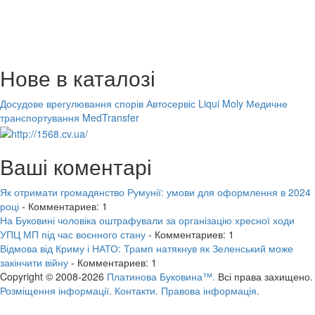
Нове в каталозі
Досудове врегулювання спорів
Автосервіс Liqui Moly
Медичне
транспортування MedTransfer
Ваші коментарі
Як отримати громадянство Румунії: умови для оформлення в 2024
році
- Комментариев: 1
На Буковині чоловіка оштрафували за організацію хресної ходи
УПЦ МП під час воєнного стану
- Комментариев: 1
Відмова від Криму і НАТО: Трамп натякнув як Зеленський може
закінчити війну
- Комментариев: 1
Copyright © 2008-2026
Платинова Буковина™.
Всі права захищено.
Розміщення інформації.
Контакти.
Правова інформація.