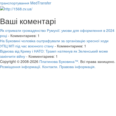
транспортування MedTransfer
Ваші коментарі
Як отримати громадянство Румунії: умови для оформлення в 2024
році
- Комментариев: 1
На Буковині чоловіка оштрафували за організацію хресної ходи
УПЦ МП під час воєнного стану
- Комментариев: 1
Відмова від Криму і НАТО: Трамп натякнув як Зеленський може
закінчити війну
- Комментариев: 1
Copyright © 2008-2026
Платинова Буковина™.
Всі права захищено.
Розміщення інформації.
Контакти.
Правова інформація.