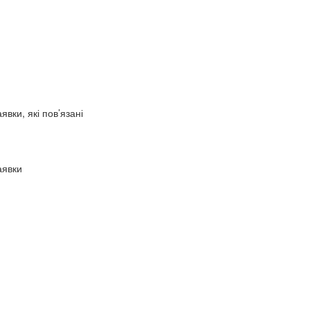
вки, які пов’язані
аявки