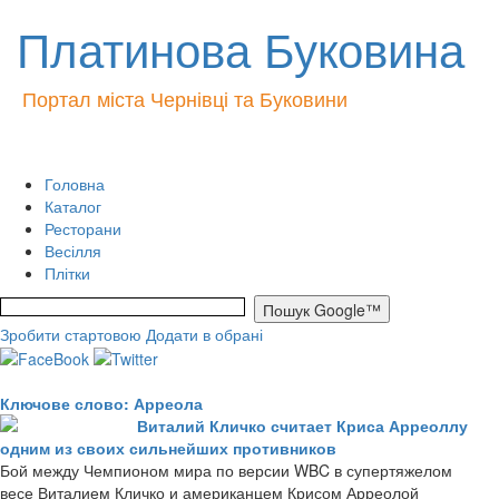
Платинова Буковина
Портал міста Чернівці та Буковини
Головна
Каталог
Ресторани
Весілля
Плітки
Зробити стартовою
Додати в обрані
Ключове слово: Арреола
Виталий Кличко считает Криса Арреоллу
одним из своих сильнейших противников
Бой между Чемпионом мира по версии WBC в супертяжелом
весе Виталием Кличко и американцем Крисом Арреолой