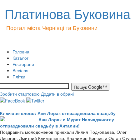
Платинова Буковина
Портал міста Чернівці та Буковини
Головна
Каталог
Ресторани
Весілля
Плітки
Зробити стартовою
Додати в обрані
Ключове слово: Ани Лорак отпраздновала свадьбу
Ани Лорак и Мурат Налчаджиоглу
отпраздновали свадьбу в Анталии!
Поздравить молодоженов приехали Лилия Подкопаева, Олег
Лисогор, Дмитрий Климашенко, Владимир Вирчис и Остап Ступка