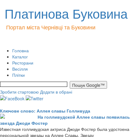
Платинова Буковина
Портал міста Чернівці та Буковини
Головна
Каталог
Ресторани
Весілля
Плітки
Зробити стартовою
Додати в обрані
Ключове слово: Аллея славы Голливуда
На голливудской Аллее славы появилась
звезда Джоди Фостер
Известная голливудская актриса Джоди Фостер была удостоена
персональной звезды на Аллее Славы. Звезду