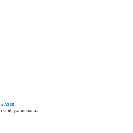
а А330
икой, установили...