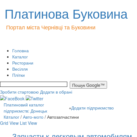
Платинова Буковина
Портал міста Чернівці та Буковини
Головна
Каталог
Ресторани
Весілля
Плітки
Зробити стартовою
Додати в обрані
Платиновий каталог
+
Додати підприємство
підприємств: Донецьк
Кaталог
/
Авто-мото
/ Автозапчастини
Grid View
List View
Запчасти к легковым автомобилям