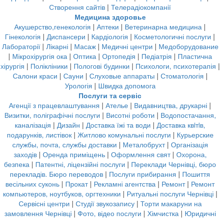
Створення сайтів
|
Телерадіокомпанії
Медицина здоровье
Акушерство,генекологія
|
Аптеки
|
Ветеринарна медицина
|
Гінекологія
|
Диспансери
|
Кардіологія
|
Косметологичні послуги
|
Лабораторії
|
Лікарні
|
Масаж
|
Медичні центри
|
Медоборудование
|
Мікрохірургія ока
|
Оптика
|
Ортопедія
|
Педіатрія
|
Пластична
хірургія
|
Полікліники
|
Пологові будинки
|
Психологи, психотерапія
|
Салони краси
|
Сауни
|
Слуховые аппараты
|
Стоматологія
|
Урологія
|
Швидка допомога
Послуги та сервіс
Агенції з працевлаштування
|
Ателье
|
Видавництва, друкарні
|
Визитки, поліграфічні послуги
|
Висотні роботи
|
Водопостачання,
каналізація
|
Дизайн
|
Доставка їжі та води
|
Доставка квiтiв,
подарунків, листівок
|
Житлово комунальні послуги
|
Курьерские
службы, почта, службы доставки
|
Металобрухт
|
Організація
заходів
|
Оренда приміщень
|
Оформлення свят
|
Охорона,
безпека
|
Патентні, ліцензійні послуги
|
Переклади Чернівці, бюро
перекладів. Бюро переводов
|
Послуги прибирання
|
Пошиття
весільних суконь
|
Прокат
|
Рекламні агентства
|
Ремонт
|
Ремонт
компьютеров, ноутбуков, оргтехники
|
Ритуальні послуги Чернівці
|
Сервісні центри
|
Студії звукозапису
|
Торти макаруни на
замовлення Чернівці
|
Фото, відео послуги
|
Хімчистка
|
Юридичні