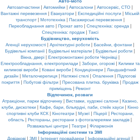
Авто-мото
Автозапчастини
|
Автомийки
|
Автосалони
|
Автосервіс, СТО
|
Вантажні перевезення
|
Евакуатори
|
Експедиційні послуги
|
Міській
транспорт
|
Мототехніка
|
Пасажирські перевезення
|
Переобладнання авто
|
Прокат авто
|
Спецтехніка: оренда
|
Спецтехніка: продаж
|
Таксі
Будівництво, нерухомість
Агенції нерухомості
|
Архітектурні роботи
|
Басейни, фонтани
|
Будівельні компанії
|
Будівельні матеріали
|
Будівельні роботи
|
Вікна, двері
|
Електромонтажні роботи Чернівці
|
Електрообладнання, електроприлади
|
Забори, огорожі
|
Килими та
килимові вироби
|
Ковані вироби
|
Кондиціонери
|
Ландшафтний
дизайн
|
Металочерепиця
|
Натяжні стелі
|
Опалення
|
Підлогові
покриття
|
Побутові фільтри
|
Пресована плитка. бруківка
|
Продаж
приміщень
|
Ремонт
Відпочинок, розваги
Атракціони, парки відпочинку
|
Виставки, художні салони
|
Казино,
клуби, дискотеки
|
Кафе, бари, більярдні, паби, стейк хауси
|
Кінно
спортивні клуби КСК
|
Кінотеатри
|
Музеї
|
Піцерії
|
Ресторани,
область
|
Рестораны, ресторани з фотогалереями закладів
|
Розважальні центри
|
Театри
|
Філармонія
Інформаційні системи та ЗМІ
Довідкові
|
ЗМІ
|
Інтернет провайдери
|
Інформаційні агенції
|