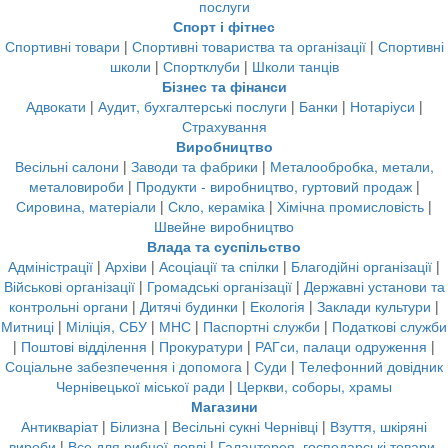
послуги
Спорт і фітнес
Спортивні товари
|
Спортивні товариства та організації
|
Спортивні
школи
|
Спортклуби
|
Школи танців
Бізнес та фінанси
Адвокати
|
Аудит, бухгалтерські послуги
|
Банки
|
Нотаріуси
|
Страхування
Виробництво
Весільні салони
|
Заводи та фабрики
|
Металообробка, метали,
металовироби
|
Продукти - виробництво, гуртовий продаж
|
Сировина, матеріали
|
Скло, кераміка
|
Хімічна промисловість
|
Швейне виробництво
Влада та суспільство
Адміністрації
|
Архіви
|
Асоціації та спілки
|
Благодійні організації
|
Військові організації
|
Громадські організації
|
Державні установи та
контрольні органи
|
Дитячі будинки
|
Екологія
|
Заклади культури
|
Митниці
|
Міліція, СБУ
|
МНС
|
Паспортні служби
|
Податкові служби
|
Поштові відділення
|
Прокуратури
|
РАГси, палаци одруження
|
Соціальне забезпечення і допомога
|
Суди
|
Телефонний довідник
Чернівецької міської ради
|
Церкви, соборы, храмы
Магазини
Антикваріат
|
Білизна
|
Весільні сукні Чернівці
|
Взуття, шкіряні
вироби
|
Все для рибної ловлі
|
Галантерея, господарські товари,