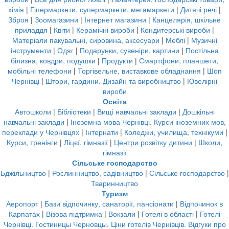
хімія
|
Гіпермаркети, супермаркети, мегамаркети
|
Дитячі речі
|
Зброя
|
Зоомагазини
|
Інтернет магазини
|
Канцелярія, шкільне
приладдя
|
Квіти
|
Керамічні вироби
|
Кондитерські вироби
|
Матеріали пакувальні, сировина, аксесуари
|
Меблі
|
Музичні
інструменти
|
Одяг
|
Подарунки, сувеніри, картини
|
Постільна
білизна, ковдри, подушки
|
Продукти
|
Смартфони, планшети,
мобільні телефони
|
Торгівельне, виставкове обладнання
|
Шоп
Чернівці
|
Штори, гардини. Дизайн та виробництво
|
Ювелірні
вироби
Освіта
Автошколи
|
Бібліотеки
|
Вищі навчальні заклади
|
Дошкільні
навчальні заклади
|
Іноземна мова Чернівці. Курси іноземних мов,
переклади у Чернівцях
|
Інтернати
|
Коледжи, училища, технікуми
|
Курси, тренінги
|
Ліцєї, гімназії
|
Центри розвітку дитини
|
Школи,
гімназії
Сільське господарство
Бджільництво
|
Рослинництво, садівництво
|
Сільське господарство
|
Тваринництво
Туризм
Аеропорт
|
Бази відпочинку, санаторії, пансіонати
|
Відпочинок в
Карпатах
|
Візова підтримка
|
Вокзали
|
Готелі в області
|
Готелі
Чернівці. Гостиницы Черновцы. Ціни готелів Чернівців. Відгуки про