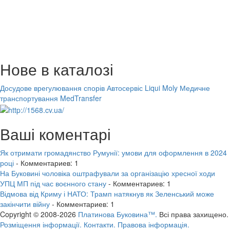
Нове в каталозі
Досудове врегулювання спорів
Автосервіс Liqui Moly
Медичне
транспортування MedTransfer
Ваші коментарі
Як отримати громадянство Румунії: умови для оформлення в 2024
році
- Комментариев: 1
На Буковині чоловіка оштрафували за організацію хресної ходи
УПЦ МП під час воєнного стану
- Комментариев: 1
Відмова від Криму і НАТО: Трамп натякнув як Зеленський може
закінчити війну
- Комментариев: 1
Copyright © 2008-2026
Платинова Буковина™.
Всі права захищено.
Розміщення інформації.
Контакти.
Правова інформація.