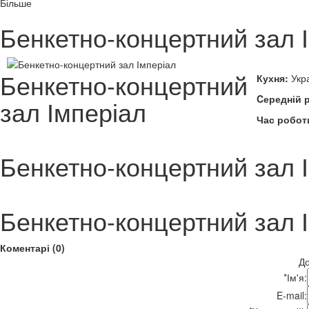
Більше
Бенкетно-концертний зал 
Бенкетно-концертний
Кухня:
Укра
Cередній 
зал Імперіал
Час робот
Бенкетно-концертний зал 
Бенкетно-концертний зал 
Коментарі (0)
До
*
Ім'я:
E-mail: