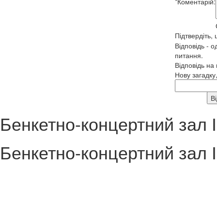
*
Коментарій:
Підтвердіть,
Відповідь - о
питання.
Відповідь на
Нову загадку
Бенкетно-концертний зал 
Бенкетно-концертний зал 