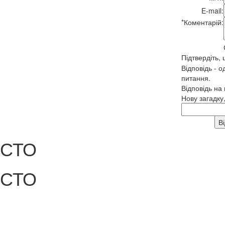
E-mail:
*
Коментарій:
Підтвердіть,
Відповідь - о
питання.
Відповідь на
Нову загадку
СТО
СТО