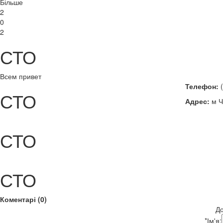
Більше
2
0
2
СТО
Всем привет
Телефон:
(
СТО
Адрес:
м Ч
СТО
СТО
Коментарі (0)
До
*
Ім'я: