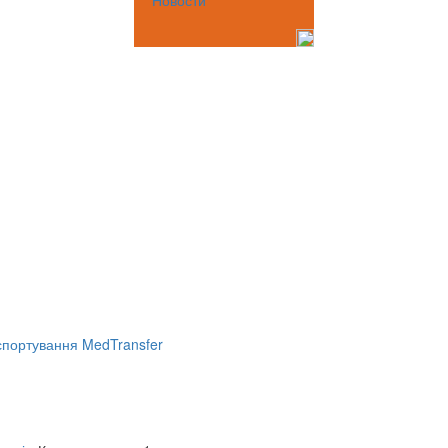
Новости
портування MedTransfer