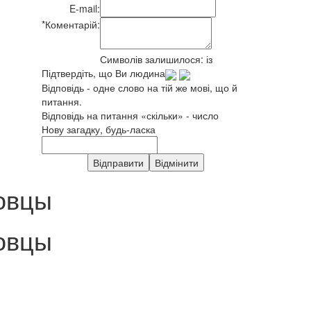
E-mail:
*
Коментарій:
Символів залишилося:
із
Підтвердіть, що Ви людина
Відповідь - одне слово на тій же мові, що й
питання.
Відповідь на питання «скільки» - число
Нову загадку, будь-ласка
овцы
овцы