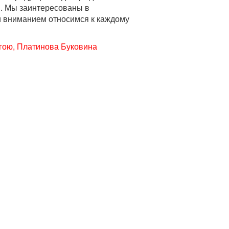
ы. Мы заинтересованы в
и вниманием относимся к каждому
вагою, Платинова Буковина