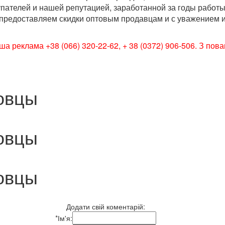
ателей и нашей репутацией, заработанной за годы работ
 предоставляем скидки оптовым продавцам и с уважением 
ша реклама +38 (066) 320-22-62, + 38 (0372) 906-506. З по
овцы
овцы
овцы
Додати свій коментарій:
*
Ім'я: