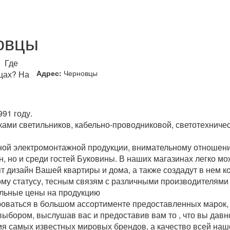
овцы
Где
Адрес:
Черновцы
цах? На
91 году.
ами светильников, кабельно-проводниковой, светотехничес
й электромонтажной продукции, внимательному отношению
н, но и среди гостей Буковины. В наших магазинах легко 
ят дизайн Вашей квартиры и дома, а также создадут в нем 
ому статусу, тесным связям с различными производителями
льные цены на продукцию
оваться в большом ассортименте предоставленных марок, 
выбором, выслушав вас и предоставив вам то , что вы давно
я самых известных мировых брендов, а качество всей на