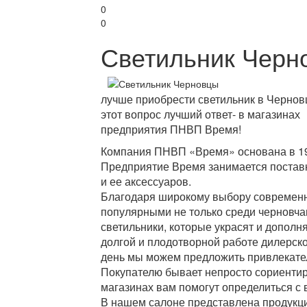
0
0
Светильник Черн
лучше приобрести светильник в Чернов
этот вопрос лучший ответ- в магазинах
предприятия ПНВП Время!
Компания ПНВП «Время» основана в 19
Предприятие Время занимается поставк
и ее аксессуаров.
Благодаря широкому выбору современно
популярными не только среди черновча
светильники, которые украсят и дополн
долгой и плодотворной работе дилерск
день мы можем предложить привлекате
Покупателю бывает непросто сориентир
магазинах вам помогут определиться с 
В нашем салоне представлена продукци