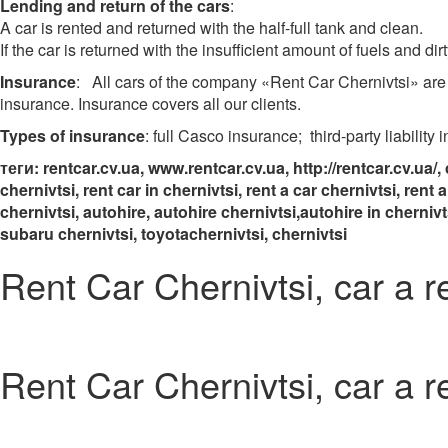
Lending and return of the cars
:
A car is rented and returned with the half-full tank and clean.
If the car is returned with the insufficient amount of fuels and dir
Insurance
:
All cars of the company «Rent Car Chernivtsi» are f
insurance. Insurance covers all our clients.
Types of insurance
: full Casco insurance; third-party liability 
тег
и:
r
entcar.cv.ua, www.rentcar.
cv.ua, http://rentcar.cv.ua/,
chernivtsi, rent car in chernivtsi, rent a car chernivtsi, rent a
chernivtsi, autohire,
autohire chernivtsi,autohire in chernivts
subaru chernivtsi, toyotachernivtsi, chernivtsi
Rent Car Chernivtsi, car a r
Rent Car Chernivtsi, car a r