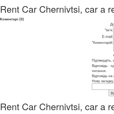
Rent Car Chernivtsi, car a r
Коментарі (0)
До
*
Ім'я:
E-mail:
*
Коментарій:
Підтвердіть,
Відповідь - о
питання.
Відповідь на
Нову загадку
Rent Car Chernivtsi, car a r