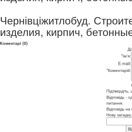
Чернівціжитлобуд. Строит
изделия, кирпич, бетонны
Коментарі (0)
До
*
Ім'я:
E-mail:
*
Коментарій:
Підтвердіть,
Відповідь - о
питання.
Відповідь на
Нову загадку