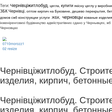
Чернівціжитлобуд
Теги:
купити
, цегла,
якісну цеглу у виробни
ЗБК
Чернівці
, оптом кирпич на Буковине, дешево перекрытия, бе
черновцы
домов сжб конструкции услуги ЖБК,
кованые изделия
інженіренговихі будівництво адміістратівних сдано у Чернывцях, жб
Черновцах
Чернівціжитлобуд. Строит
изделия, кирпич, бетонны
Чернівціжитлобуд. Строит
изделия, кирпич, бетонны