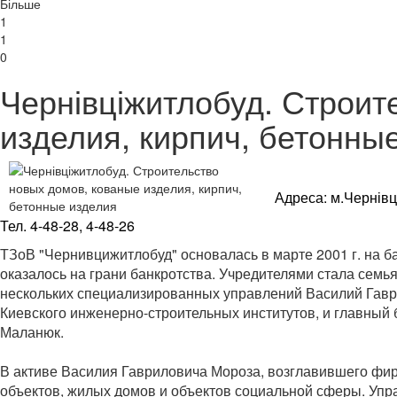
Більше
1
1
0
Чернівціжитлобуд. Строит
изделия, кирпич, бетонны
Адреса: м.Чернівці
Тел. 4-48-28, 4-48-26
ТЗоВ "Чернивцижитлобуд" основалась в марте 2001 г. на б
оказалось на грани банкротства.
Учредителями стала семья
нескольких специализированных управлений Василий Гаври
Киевского инженерно-строительных институтов, и главный 
Маланюк.
В активе Василия Гавриловича Мороза, возглавившего фи
объектов, жилых домов и объектов социальной сферы.
Упр