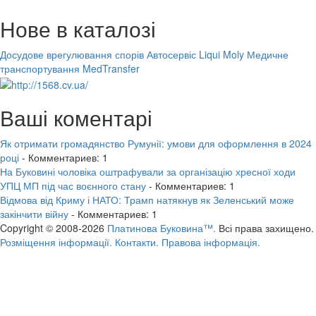
Нове в каталозі
Досудове врегулювання спорів
Автосервіс Liqui Moly
Медичне
транспортування MedTransfer
Ваші коментарі
Як отримати громадянство Румунії: умови для оформлення в 2024
році
- Комментариев: 1
На Буковині чоловіка оштрафували за організацію хресної ходи
УПЦ МП під час воєнного стану
- Комментариев: 1
Відмова від Криму і НАТО: Трамп натякнув як Зеленський може
закінчити війну
- Комментариев: 1
Copyright © 2008-2026
Платинова Буковина™.
Всі права захищено.
Розміщення інформації.
Контакти.
Правова інформація.