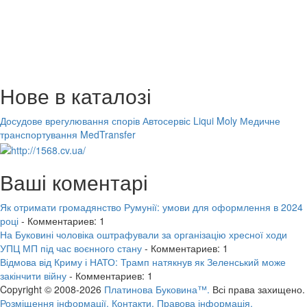
Нове в каталозі
Досудове врегулювання спорів
Автосервіс Liqui Moly
Медичне
транспортування MedTransfer
Ваші коментарі
Як отримати громадянство Румунії: умови для оформлення в 2024
році
- Комментариев: 1
На Буковині чоловіка оштрафували за організацію хресної ходи
УПЦ МП під час воєнного стану
- Комментариев: 1
Відмова від Криму і НАТО: Трамп натякнув як Зеленський може
закінчити війну
- Комментариев: 1
Copyright © 2008-2026
Платинова Буковина™.
Всі права захищено.
Розміщення інформації.
Контакти.
Правова інформація.