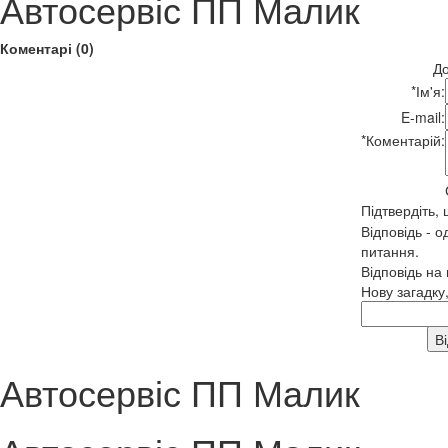
Автосервіс ПП Малик
Коментарі (0)
До
*
Ім'я:
E-mail:
*
Коментарій:
Підтвердіть,
Відповідь - о
питання.
Відповідь на
Нову загадку
Автосервіс ПП Малик