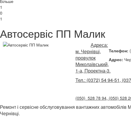
Більше
1
0
1
Автосервіс ПП Малик
Адреса:
Телефон:
(
м. Чернівці,
провулок
Адрес:
Чер
Миколаївський,
1-а, Проектна-3.
Тел.: (0372) 54 94-51, (03
(050) 528 78 94, (050) 528 2
Ремонт і сервісне обслуговування вантажних автомобілі
Чернівці.