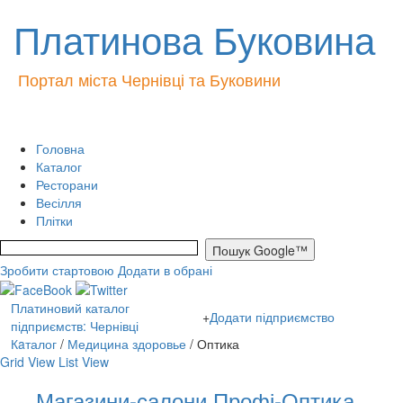
Платинова Буковина
Портал міста Чернівці та Буковини
Головна
Каталог
Ресторани
Весілля
Плітки
Зробити стартовою
Додати в обрані
Платиновий каталог
+
Додати підприємство
підприємств: Чернівці
Кaталог
/
Медицина здоровье
/ Оптика
Grid View
List View
Магазини-салони Профі-Оптика