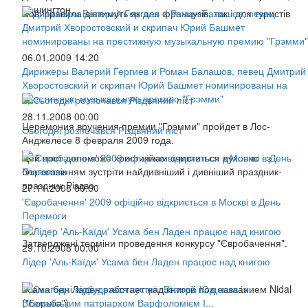
Вашингтон
Нові правила діятимуть як для французів, так і для туристів
06.01.2009 14:20
Дирижеры Валерий Гергиев и Роман Балашов, певец Дмитрий
Хворостовский и скрипач Юрий Башмет номинированы на
престижную музыкальную премию "Грэмми"
28.11.2008 00:00
Церемония вручения премии "Грэмми" пройдет в Лос-
Сьогодні розпочався Різдвяний піст
Анджелесе 8 февраля 2009 года.
Цей пост допоможе християнам очиститься духовно і з
благоговінням зустріти найдивніший і дивніший праздник-
праздник Різдво
27.11.2008 00:00
'Євробачення' 2009 офіційно відкриється в Москві в День
Перемоги
Затверджені терміни проведення конкурсу "Євробачення".
29.10.2008 00:00
Лідер 'Аль-Каїди' Усама бен Ладен працює над книгою
Усама бен Ладен работает над книгой под названием Nidal
("Борьба")