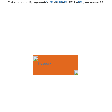
У Англії -96; Франції — 78; Італії — 65; Польщі — лише 11
Сторінки:
1
78
79
80
81
82
...
83
Новости