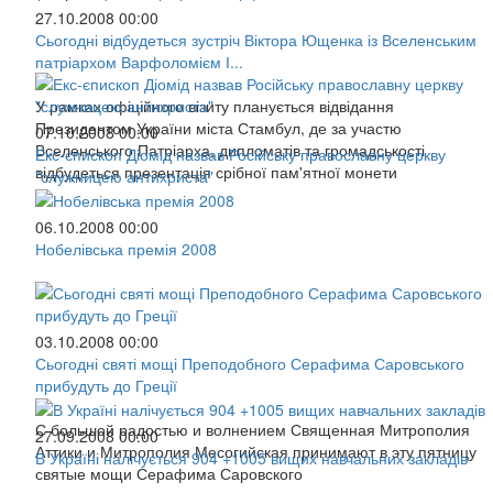
27.10.2008 00:00
Сьогодні відбудеться зустріч Віктора Ющенка із Вселенським
патріархом Варфоломієм І...
У рамках офіційного візиту планується відвідання
Президентом України міста Стамбул, де за участю
07.10.2008 00:00
Вселенського Патріарха, дипломатів та громадськості
Екс-єпископ Діомід назвав Російську православну церкву
відбудеться презентація срібної пам'ятної монети
"служницею антихриста"
06.10.2008 00:00
Нобелівська премія 2008
03.10.2008 00:00
Сьогодні святі мощі Преподобного Серафима Саровського
прибудуть до Греції
С большой радостью и волнением Священная Митрополия
27.09.2008 00:00
Аттики и Митрополия Месогийская принимают в эту пятницу
В Україні налічується 904 +1005 вищих навчальних закладів
святые мощи Серафима Саровского