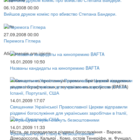
06.10.2008 00:00
Вийшов друком комікс про вбивство Степана Бандери.
Фото
27.09.2008 00:00
Перемога Гітлера
Або комедія для ідіотів
16.01.2009 10:50
Названы кандидаты на кинопремию BAFTA
Номинанты на престижную премию Британской академии
кинематографических и телевизионных искусств (BAFTA)
14.01.2009 17:07
Священики Української Православної Церкви відправили
різдвяні богослужіння для українських заробітчан в Італії,
Іспанії, Португалії, США
14.01.2009 11:33
Міста, де проводилися різдвяні богослужіння - Варезе,
Французькі музеї стануть безкоштовними
Домодоссола, Кальярі , Комо, острів Тенеріфе, м. Фуншал,