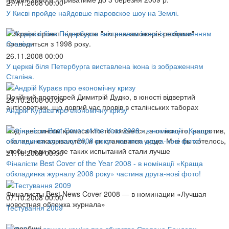
27.11.2008 00:00
У Києві пройде найдовше піаровское шоу на Землі.
У Україні проект під назвою "ніч рекламожерів реклами"
проводиться з 1998 року.
26.11.2008 00:00
У церкві біля Петербурга виставлена ікона із зображенням
Сталіна.
Покійний протоієрей Димитрій Дудко, в юності відвертий
29.10.2008 00:00
антісоветчик, що довгий час провів в сталінських таборах
Андрій Кураєв про економічну кризу
Под прессингом кризиса кто-то ломается, а от кого-то, напротив,
окалины откалываются, и он становится чище. Мне бы хотелось,
чтобы люди после таких испытаний стали лучше
21.10.2008 00:00
Фіналісти Best Cover of the Year 2008 - в номінації «Краща
обкладинка журналу 2008 року» частина друга-нові фото!
Финалисты Best News Cover 2008 — в номинации «Лучшая
07.10.2008 00:00
новостная обложка журнала»
Тестування 2009
Подробиці