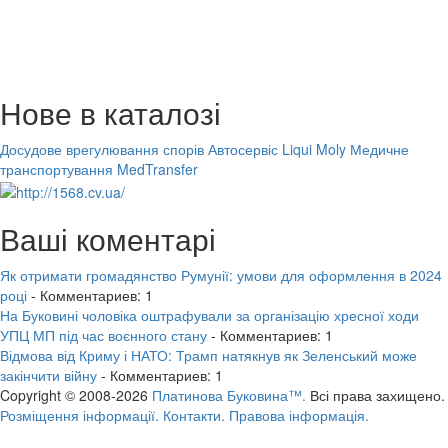
Нове в каталозі
Досудове врегулювання спорів
Автосервіс Liqui Moly
Медичне
транспортування MedTransfer
Ваші коментарі
Як отримати громадянство Румунії: умови для оформлення в 2024
році
- Комментариев: 1
На Буковині чоловіка оштрафували за організацію хресної ходи
УПЦ МП під час воєнного стану
- Комментариев: 1
Відмова від Криму і НАТО: Трамп натякнув як Зеленський може
закінчити війну
- Комментариев: 1
Copyright © 2008-2026
Платинова Буковина™.
Всі права захищено.
Розміщення інформації.
Контакти.
Правова інформація.