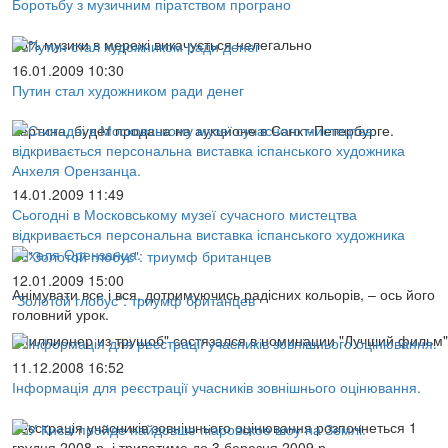
Боротьбу з музичним піратством програно
95% музики в мережі викачується нелегально
16.01.2009 10:30
Путин стал художником ради денег
Картина, будет продана на аукционе в Санкт-Петербурге.
14.01.2009 11:49
Сьогодні в Московському музеї сучасного мистецтва
відкривається персональна виставка іспанського художника
Анхеля Орензанца.
12.01.2009 15:00
Анімувати все і вся, дотримуючись радісних кольорів, – ось його
"Золотой глобус": триумф британцев
головний урок.
"Миллионер из трущоб" состязался в номинации "Лучший фильм"
11.12.2008 16:52
Інформація для реєстрації учасників зовнішнього оцінювання.
Реєстрація учасників зовнішнього оцінювання розпочнеться 1
грудня 2008 р. і триватиме до 3 березня 2009 р.