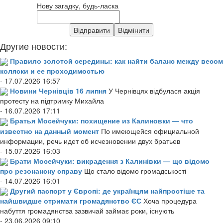
Нову загадку, будь-ласка
Другие новости:
Правило золотой середины: как найти баланс между весом
коляски и ее проходимостью
- 17.07.2026 16:57
Новини Чернівців 16 липня
У Чернівцях відбулася акція
протесту на підтримку Михайла
- 16.07.2026 17:11
Братья Мосейчуки: похищение из Калиновки — что
известно на данный момент
По имеющейся официальной
информации, речь идет об исчезновении двух братьев
- 15.07.2026 16:03
Брати Мосейчуки: викрадення з Калинівки — що відомо
про резонансну справу
Що стало відомо громадськості
- 14.07.2026 16:01
Другий паспорт у Європі: де українцям найпростіше та
найшвидше отримати громадянство ЄС
Хоча процедура
набуття громадянства зазвичай займає роки, існують
- 23.06.2026 09:10