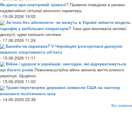
Як діяти при повітряній тревозі?
Правила поведінки в умовах
надзвичайної ситуації воєнного характеру.
- 19.06.2026 19:02
Зв’язок без абонплати: чи можуть в Україні змінити модель
тарифів у мобільних операторів?
Така ідея викликала активні
дискусії, адже нинішня система
- 17.06.2026 11:24
Басейн чи парковка? У Чернівцях розгорілася дискусія
навколо спортивного об’єкта
- 15.06.2026 11:11
Війна і здоров’я українців: наслідки, які відчуватимуться
ще багато років
Повномасштабна війна змінила життя кожного
українця. Щоденні
- 15.06.2026 11:02
Трамп перетворює державні символи США на частину
власного політичного шоу
- 14.06.2026 22:38
Всі новини