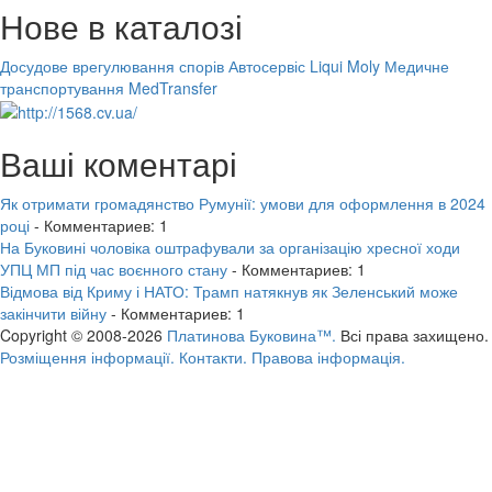
Нове в каталозі
Досудове врегулювання спорів
Автосервіс Liqui Moly
Медичне
транспортування MedTransfer
Ваші коментарі
Як отримати громадянство Румунії: умови для оформлення в 2024
році
- Комментариев: 1
На Буковині чоловіка оштрафували за організацію хресної ходи
УПЦ МП під час воєнного стану
- Комментариев: 1
Відмова від Криму і НАТО: Трамп натякнув як Зеленський може
закінчити війну
- Комментариев: 1
Copyright © 2008-2026
Платинова Буковина™.
Всі права захищено.
Розміщення інформації.
Контакти.
Правова інформація.