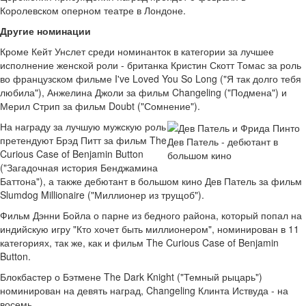
Королевском оперном театре в Лондоне.
Другие номинации
Кроме Кейт Унслет среди номинанток в категории за лучшее
исполнение женской роли - британка Кристин Скотт Томас за роль
во французском фильме I've Loved You So Long ("Я так долго тебя
любила"), Анжелина Джоли за фильм Changeling ("Подмена") и
Мерил Стрип за фильм Doubt ("Сомнение").
На награду за лучшую мужскую роль
претендуют Брэд Питт за фильм The
Дев Патель - дебютант в
Curious Case of Benjamin Button
большом кино
("Загадочная история Бенджамина
Баттона"), а также дебютант в большом кино Дев Патель за фильм
Slumdog Millionaire ("Миллионер из трущоб").
Фильм Дэнни Бойла о парне из бедного района, который попал на
индийскую игру "Кто хочет быть миллионером", номинирован в 11
категориях, так же, как и фильм The Curious Case of Benjamin
Button.
Блокбастер о Бэтмене The Dark Knight ("Темный рыцарь")
номинирован на девять наград, Changeling Клинта Иствуда - на
восемь.