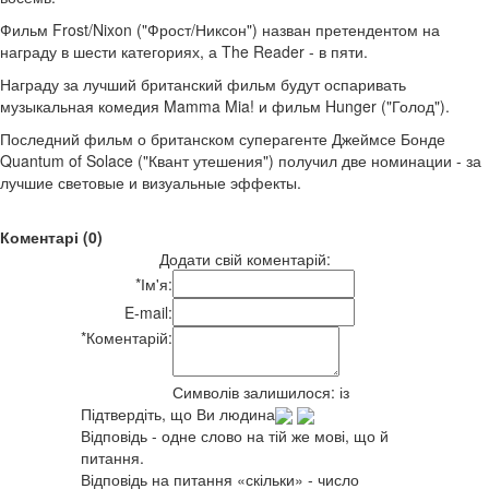
Фильм Frost/Nixon ("Фрост/Никсон") назван претендентом на
награду в шести категориях, а The Reader - в пяти.
Награду за лучший британский фильм будут оспаривать
музыкальная комедия Mamma Mia! и фильм Hunger ("Голод").
Последний фильм о британском суперагенте Джеймсе Бонде
Quantum of Solace ("Квант утешения") получил две номинации - за
лучшие световые и визуальные эффекты.
Коментарі (0)
Додати свій коментарій:
*
Ім'я:
E-mail:
*
Коментарій:
Символів залишилося:
із
Підтвердіть, що Ви людина
Відповідь - одне слово на тій же мові, що й
питання.
Відповідь на питання «скільки» - число