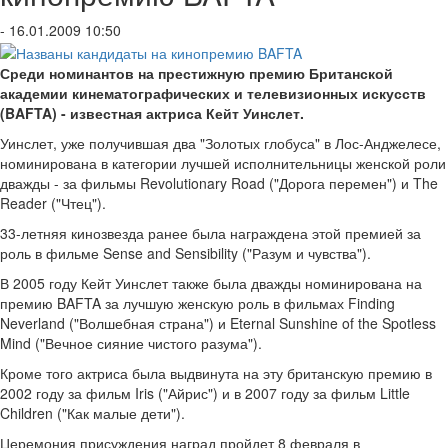
- 16.01.2009 10:50
Среди номинантов на престижную премию Британской
академии кинематографических и телевизионных искусств
(BAFTA) - известная актриса Кейт Уинслет.
Уинслет, уже получившая два "Золотых глобуса" в Лос-Анджелесе,
номинирована в категории лучшей исполнительницы женской роли
дважды - за фильмы Revolutionary Road ("Дорога перемен") и The
Reader ("Чтец").
33-летняя кинозвезда ранее была награждена этой премией за
роль в фильме Sense and Sensibility ("Разум и чувства").
В 2005 году Кейт Уинслет также была дважды номинирована на
премию BAFTA за лучшую женскую роль в фильмах Finding
Neverland ("Волшебная страна") и Eternal Sunshine of the Spotless
Mind ("Вечное сияние чистого разума").
Кроме того актриса была выдвинута на эту британскую премию в
2002 году за фильм Iris ("Айрис") и в 2007 году за фильм Little
Children ("Как малые дети").
Церемония присуждения наград пройдет 8 февраля в