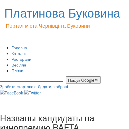
Платинова Буковина
Портал міста Чернівці та Буковини
Головна
Каталог
Ресторани
Весілля
Плітки
Зробити стартовою
Додати в обрані
Названы кандидаты на
кинопремию BAFTA