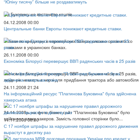
“Юліну тисячу” більше не роздаватимуть
На Буковину не вистачило коштів
04.12.2008 00:00
Центральные банки Европы понижают кредитные ставки.
Ставки по кредитам в европейских банках сложно сравнить со
ставками в украинских банках.
26.11.2008 00:00
Економіка Білорусі перевершує ВВП радянських часів в 25 разів
Економіка Білорусі перевершує ВВП радянських часів в 25 разів,
люди рік чекають в черзі для придбання трактора або автомобіля
24.11.2008 21:24
На інформаційний ресурс "Платинова Буковина" була здійснена
хакерська атака
24.11.2008р. на фото бізнес сайт "Платинова Буковина" було
здійснено атаку хакеров. Замість головної сторінки було...
11.11.2008 00:00
С 17 ноября штрафы за нарушение правил дорожного движения
вырастут в десятку раз