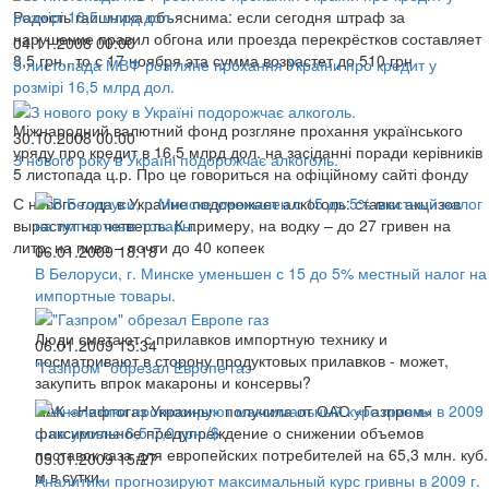
Радость гаишника объяснима: если сегодня штраф за
нарушение правил обгона или проезда перекрёстков составляет
04.11.2008 00:00
8,5 грн., то с 17 ноября эта сумма возрастет до 510 грн
5 листопада МВФ розгляне прохання України про кредит у
розмірі 16,5 млрд дол.
Міжнародний валютний фонд розгляне прохання українського
30.10.2008 00:00
уряду про кредит в 16,5 млрд дол. на засіданні поради керівників
З нового року в Україні подорожчає алкоголь.
5 листопада ц.р. Про це говориться на офіційному сайті фонду
С нового года в Украине подорожает алкоголь: ставки акцизов
вырастут на четверть. К примеру, на водку – до 27 гривен на
литр, на пиво – почти до 40 копеек
06.01.2009 18:18
В Белоруси, г. Минске уменьшен с 15 до 5% местный налог на
импортные товары.
Люди сметают с прилавков импортную технику и
06.01.2009 15:34
посматривают в сторону продуктовых прилавков - может,
"Газпром" обрезал Европе газ
закупить впрок макароны и консервы?
НАК «Нафтогаз Украины» получила от ОАО «Газпром»
факсимильное предупреждение о снижении объемов
поставок газа для европейских потребителей на 65,3 млн. куб.
05.01.2009 15:27
м в сутки.
Аналитики прогнозируют максимальный курс гривны в 2009 г.