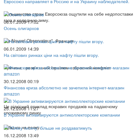
Евросоюз направляет в Россию и на Украину наблюдателей.
Большинство стран Еворсоюза ощутили на себе недопоставки
газа в холодную зиму.
06.01.2009 17:02
Осень олигархов
"Le Nouvel Observateur", Франция
06.01.2009 14:39
На світових ринках ціни на нафту пішли вгору.
Причина - розв'язаний Ізраїлем озброєний конфлікт
30.12.2008 00:19
Фінансова криза абсолютно не зачепила інтернет-магазин
amazon
Це рідкісний приклад яскравих продажів на падаючому
25.12.2008 11:27
споживчому ринку
В Украине активизируются антиколлекторские компании
Зубы не на полку.
16.12.2008 13:49