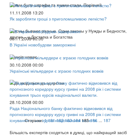
Якими були штрафи та якими стали. Порівняй.
11.11.2008 13:20
Як заробляти гроші з приголомшливою легкістю?
Законы бывают разные. Одни законы у Нужды и Бедности,
другие – у Достатка и Богатства
09.11.2008 00:00
В Україні новобудови заморожені
Шансів немає
30.10.2008 00:00
Українські мільярдери є зграєю голодних вовків
Їх дії зводяться до здирства
28.10.2008 00:00
Рада Національного банку фактично відмовився від
прогнозного коридору курсу гривні на 2008 рік і системи
існування трьох курсів національної валюти.
Сторінки:
1
181
182
183
184
185
186
...
187
Більшість експертів сходяться в думці, що найкращий засіб