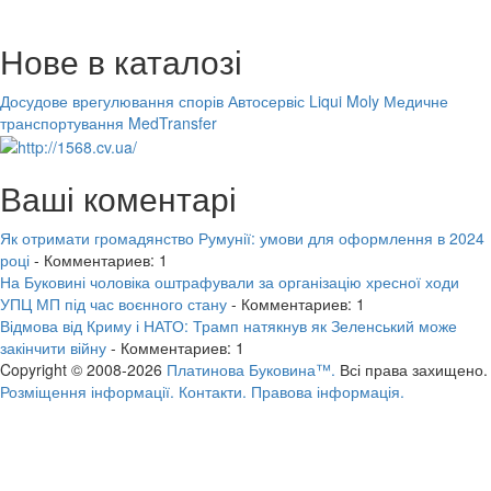
Нове в каталозі
Досудове врегулювання спорів
Автосервіс Liqui Moly
Медичне
транспортування MedTransfer
Ваші коментарі
Як отримати громадянство Румунії: умови для оформлення в 2024
році
- Комментариев: 1
На Буковині чоловіка оштрафували за організацію хресної ходи
УПЦ МП під час воєнного стану
- Комментариев: 1
Відмова від Криму і НАТО: Трамп натякнув як Зеленський може
закінчити війну
- Комментариев: 1
Copyright © 2008-2026
Платинова Буковина™.
Всі права захищено.
Розміщення інформації.
Контакти.
Правова інформація.