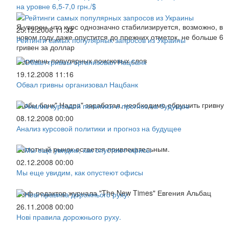
на уровне 6,5-7,0 грн./$
Я уверен, что курс однозначно стабилизируется, возможно, в
25.12.2008 11:32
новом году даже опустится до прежних отметок, не больше 6
Рейтинги самых популярных запросов из Украины
гривен за доллар
Перечень популярных поисковых слов
19.12.2008 11:16
Обвал гривны организовал Нацбанк
Чтобы банк" Надра" заработал, необходимо обрушить гривну
08.12.2008 00:00
Анализ курсовой политики и прогноз на будущее
Валютный рынок остается привлекательным.
02.12.2008 00:00
Мы еще увидим, как опустеют офисы
Шеф-редактор журнала "The New Times" Евгения Альбац
26.11.2008 00:00
Нові правила дорожнього руху.