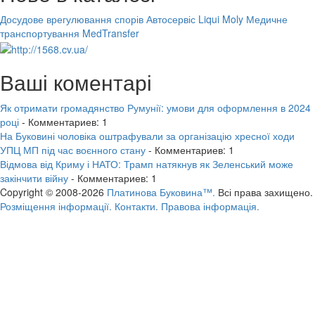
Досудове врегулювання спорів
Автосервіс Liqui Moly
Медичне
транспортування MedTransfer
Ваші коментарі
Як отримати громадянство Румунії: умови для оформлення в 2024
році
- Комментариев: 1
На Буковині чоловіка оштрафували за організацію хресної ходи
УПЦ МП під час воєнного стану
- Комментариев: 1
Відмова від Криму і НАТО: Трамп натякнув як Зеленський може
закінчити війну
- Комментариев: 1
Copyright © 2008-2026
Платинова Буковина™.
Всі права захищено.
Розміщення інформації.
Контакти.
Правова інформація.