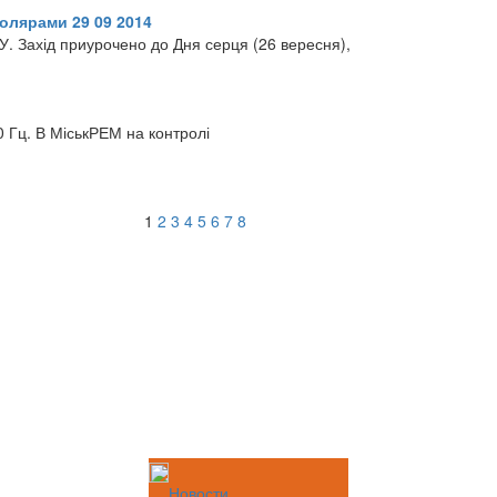
олярами 29 09 2014
У. Захід приурочено до Дня серця (26 вересня),
 Гц. В МіськРЕМ на контролі
1
2
3
4
5
6
7
8
Новости