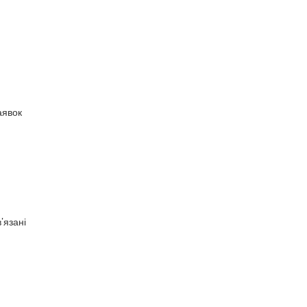
аявок
’язані