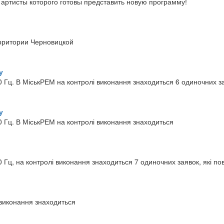
артисты которого готовы представить новую программу!
ерритории Черновицкой
у
 Гц. В МіськРЕМ на контролі виконання знаходиться 6 одиночних з
у
 Гц. В МіськРЕМ на контролі виконання знаходиться
Гц, на контролі виконання знаходиться 7 одиночних заявок, які пов
 виконання знаходиться