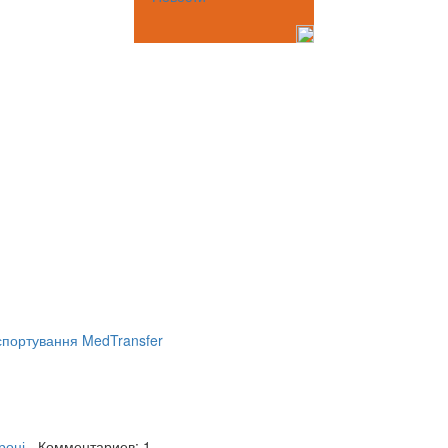
портування MedTransfer
році
- Комментариев: 1