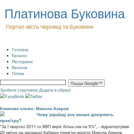
Платинова Буковина
Портал міста Чернівці та Буковини
Головна
Каталог
Ресторани
Весілля
Плітки
Зробити стартовою
Додати в обрані
Ключове слово: Микола Азаров
Чому українці все менше довіряють
прем'єру?
"За I квартал 2011-го ВВП виріс більш ніж на 5%", - відрапортував
20 квітня на засіданні Кабміну прем'єр-міністр Микола Азаров.