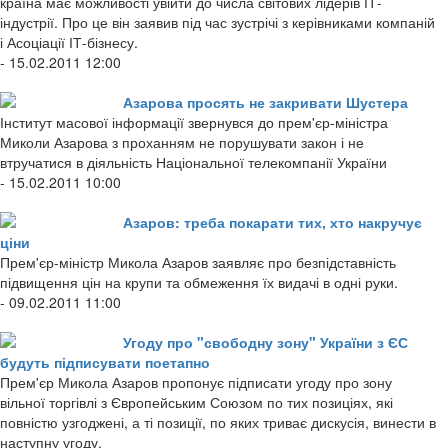
країна має можливості увійти до числа світових лідерів ІТ-
індустрії. Про це він заявив під час зустрічі з керівниками компаній
і Асоціації ІТ-бізнесу.
- 15.02.2011 12:00
Азарова просять не закривати Шустера
Інститут масової інформації звернувся до прем'єр-міністра
Миколи Азарова з проханням не порушувати закон і не
втручатися в діяльність Національної телекомпанії України
- 15.02.2011 10:00
Азаров: треба покарати тих, хто накручує
ціни
Прем'єр-міністр Микола Азаров заявляє про безпідставність
підвищення цін на крупи та обмеження їх видачі в одні руки.
- 09.02.2011 11:00
Угоду про "свободну зону" України з ЄС
будуть підписувати поетапно
Прем'єр Микола Азаров пропонує підписати угоду про зону
вільної торгівлі з Європейським Союзом по тих позиціях, які
повністю узгоджені, а ті позиції, по яких триває дискусія, винести в
наступну угоду.